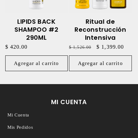
LIPIDS BACK
Ritual de
SHAMPOO #2
Reconstrucción
290ML
Intensiva
Precio
$ 420.00
Precio
Precio
$ 1,399.00
$ 1,526.00
habitual
habitual
de
oferta
Agregar al carrito
Agregar al carrito
MI CUENTA
Mi Cuenta
Mis Pedidos