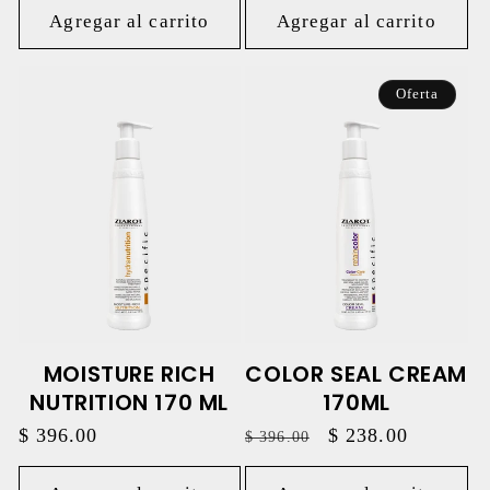
Agregar al carrito
Agregar al carrito
Oferta
MOISTURE RICH
COLOR SEAL CREAM
NUTRITION 170 ML
170ML
Precio
$ 396.00
Precio
Precio
$ 238.00
$ 396.00
habitual
habitual
de