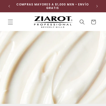
Ir
COMPRAS MAYORES A $1,000 MXN - ENVÍO
OBTÉN U
directamente
GRATIS
al contenido
Carrito
Buscar