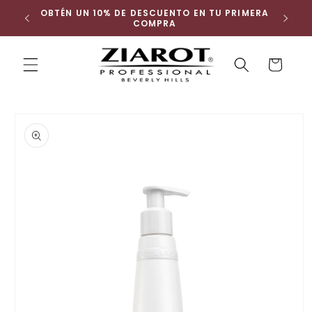
Ir
 ENVÍO
OBTÉN UN 10% DE DESCUENTO EN TU PRIMERA
directamente
COMPRA
al contenido
Carrito
Buscar
Ir
directamente
a la
información
del producto