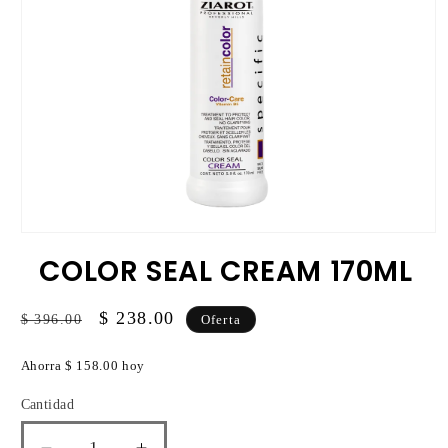
Abrir
elemento
COLOR SEAL CREAM 170ML
multimedia
1
en
una
Precio
Precio
$ 238.00
$ 396.00
Oferta
ventana
habitual
de
modal
oferta
Ahorra $ 158.00 hoy
Cantidad