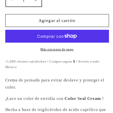
Reducir
Aumentar
cantidad
cantidad
para
para
COLOR
COLOR
Agregar al carrito
SEAL
SEAL
CREAM
CREAM
170ML
170ML
Más opciones de pago
+1,000 clientes satisfechos • Compra segura 🔒 • Envíos a todo
México
Crema de peinado para evitar deslave y proteger el
color.
¡Luce un color de envidia con
Color Seal Cream
!
Hecha a base de triglicéridos de ácido caprílico que