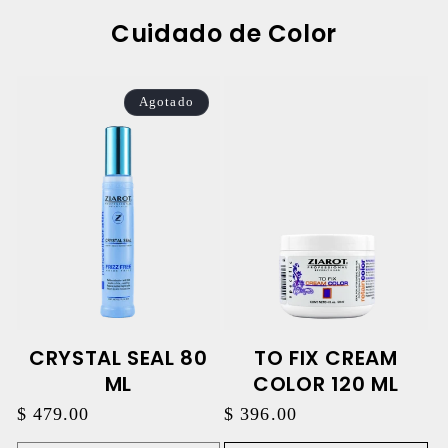
Cuidado de Color
Agotado
CRYSTAL SEAL 80
TO FIX CREAM
ML
COLOR 120 ML
Precio
$ 479.00
Precio
$ 396.00
habitual
habitual