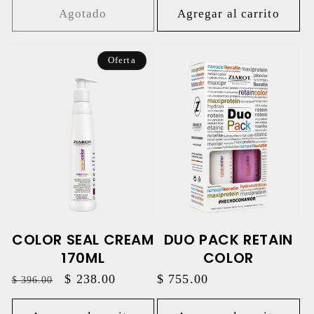
Agotado
Agregar al carrito
Oferta
COLOR SEAL CREAM
DUO PACK RETAIN
170ML
COLOR
Precio
Precio
$ 238.00
Precio
$ 755.00
$ 396.00
habitual
de
habitual