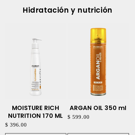
Hidratación y nutrición
MOISTURE RICH
ARGAN OIL 350 ml
NUTRITION 170 ML
Precio
$ 599.00
habitual
Precio
$ 396.00
habitual