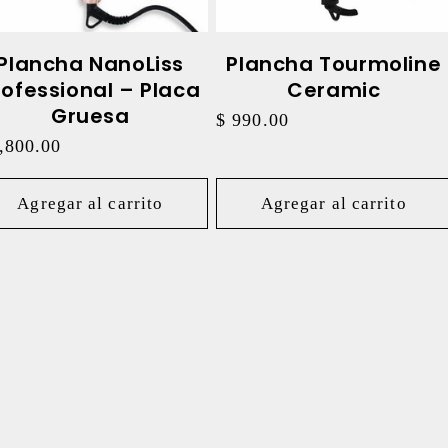
Plancha NanoLiss
Plancha Tourmoline
rofessional – Placa
Ceramic
Gruesa
Precio
$ 990.00
habitual
cio
,800.00
itual
Agregar al carrito
Agregar al carrito