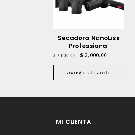
Secadora NanoLiss
Professional
Precio
Precio
$ 2,000.00
$ 2,800.00
habitual
de
oferta
Agregar al carrito
MI CUENTA