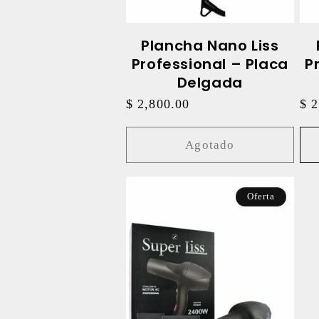
Plancha Nano Liss
Professional – Placa
P
Delgada
Precio
$ 2,800.00
Pre
$ 2
habitual
hab
Agotado
Oferta