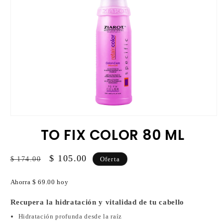
Abrir
elemento
TO FIX COLOR 80 ML
multimedia
1
en
una
Precio
Precio
$ 105.00
$ 174.00
Oferta
ventana
habitual
de
modal
oferta
Ahorra $ 69.00 hoy
Recupera la hidratación y vitalidad de tu cabello
Hidratación profunda desde la raíz