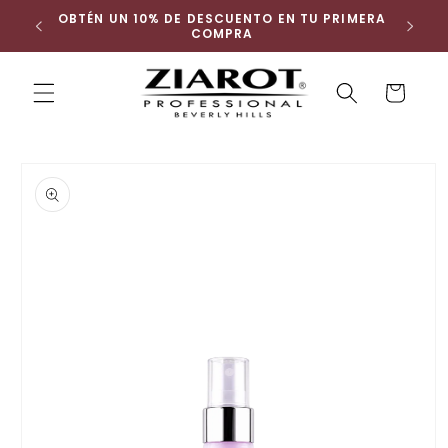
Ir
 ENVÍO
OBTÉN UN 10% DE DESCUENTO EN TU PRIMERA
directamente
COMPRA
al contenido
Carrito
Buscar
Ir
directamente
a la
información
del producto