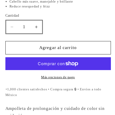
Cabello más suave, manejable y brillante
Reduce resequedad y frizz
Cantidad
Reducir
Aumentar
cantidad
cantidad
para
para
TO
TO
Agregar al carrito
FIX
FIX
COLOR
COLOR
80
80
ML
ML
Más opciones de pago
+1,000 clientes satisfechos • Compra segura 🔒 • Envíos a todo
México
Ampolleta de prolongación y cuidado de color sin